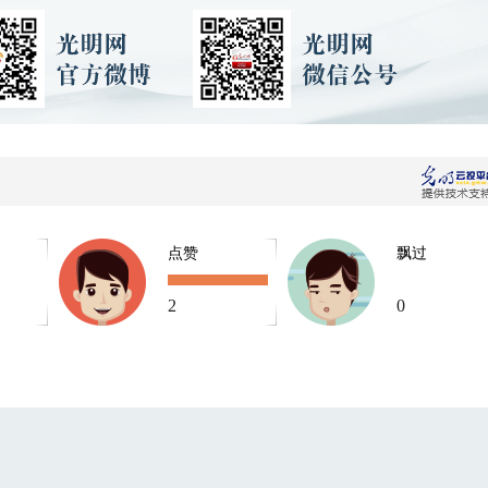
点赞
飘过
2
0