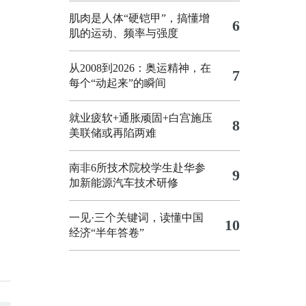
肌肉是人体“硬铠甲”，搞懂增
6
肌的运动、频率与强度
从2008到2026：奥运精神，在
7
每个“动起来”的瞬间
就业疲软+通胀顽固+白宫施压
8
美联储或再陷两难
南非6所技术院校学生赴华参
9
加新能源汽车技术研修
一见·三个关键词，读懂中国
10
经济“半年答卷”