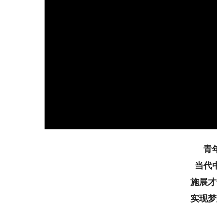
青
当代
施展才
实现梦