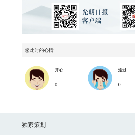
您此时的心情
开心
难过
0
0
独家策划