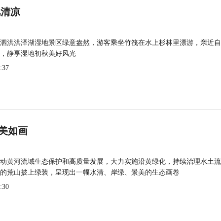
觅清凉
泗洪洪泽湖湿地景区绿意盎然，游客乘坐竹筏在水上杉林里漂游，亲近自
，静享湿地初秋美好风光
:37
美如画
动黄河流域生态保护和高质量发展，大力实施沿黄绿化，持续治理水土流
的荒山披上绿装，呈现出一幅水清、岸绿、景美的生态画卷
:30