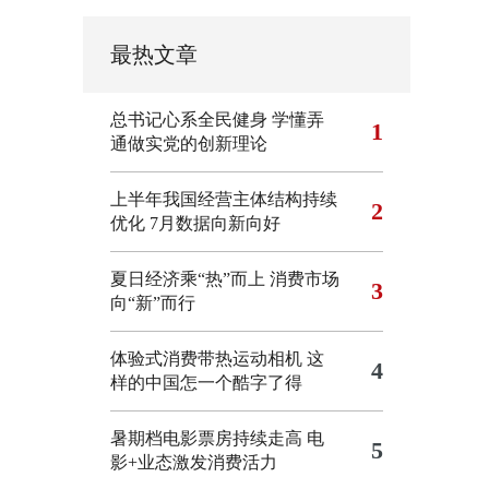
最热文章
总书记心系全民健身
学懂弄
1
通做实党的创新理论
上半年我国经营主体结构持续
2
优化
7月数据向新向好
夏日经济乘“热”而上 消费市场
3
向“新”而行
体验式消费带热运动相机
这
4
样的中国怎一个酷字了得
暑期档电影票房持续走高 电
5
影+业态激发消费活力