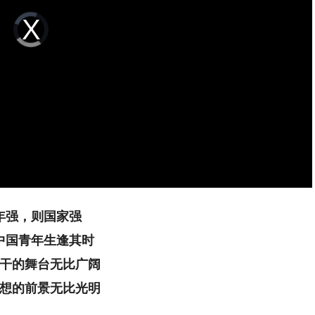
Video
Player
is
loading.
年强，则国家强
中国青年生逢其时
干的舞台无比广阔
想的前景无比光明