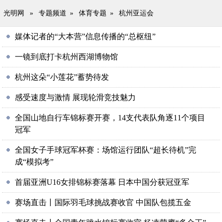
光明网
»
专题频道
»
体育专题
»
杭州亚运会
媒体记者的“大本营”信息传播的“总枢纽”
一镜到底打卡杭州西湖博物馆
杭州这朵“小莲花”蓄势待发
感受速度与激情 展现轮滑竞技魅力
全国山地自行车锦标赛开赛，14支代表队角逐11个项目
冠军
全国女子手球冠军杯赛：场馆运行团队“超长待机”完
成“模拟考”
首届亚洲U16女排锦标赛落幕 日本中国分获冠亚军
赛场直击丨国际羽毛球挑战赛收官 中国队包揽五金