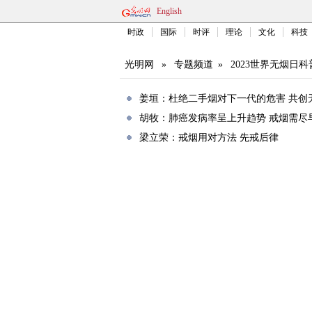
English
时政
国际
时评
理论
文化
科技
光明网
»
专题频道
»
2023世界无烟日
姜垣：杜绝二手烟对下一代的危害 共创
胡牧：肺癌发病率呈上升趋势 戒烟需尽
梁立荣：戒烟用对方法 先戒后律