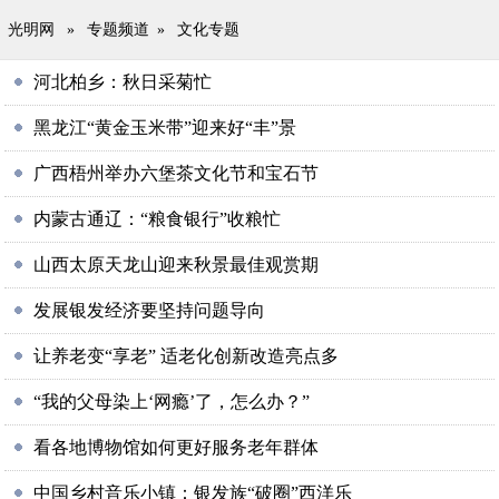
光明网
»
专题频道
»
文化专题
河北柏乡：秋日采菊忙
黑龙江“黄金玉米带”迎来好“丰”景
广西梧州举办六堡茶文化节和宝石节
内蒙古通辽：“粮食银行”收粮忙
山西太原天龙山迎来秋景最佳观赏期
发展银发经济要坚持问题导向
让养老变“享老” 适老化创新改造亮点多
“我的父母染上‘网瘾’了，怎么办？”
看各地博物馆如何更好服务老年群体
中国乡村音乐小镇：银发族“破圈”西洋乐