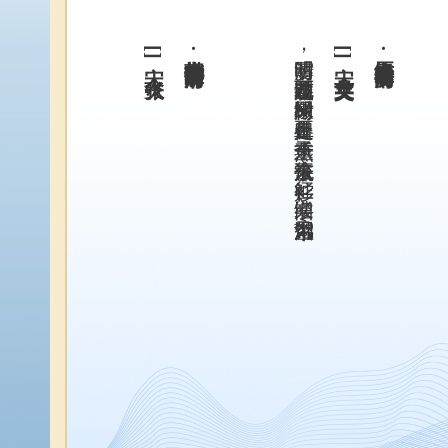
清明时节雨声哗。潮拥渡头沙。翻被梨花冷看，人生苦恋天涯。燕帘莺户，云窗雾阁，酒醒啼鸦。折得一枝杨柳，归来插向谁家。
[宋] 张炎
朝中措·清明时节雨声哗
时霎清明，载花不过西园路。嫩阴绿树。正是春留处。燕子重来，往事东流去。征衫贮。旧寒一缕。泪湿风帘絮。
[宋] 吴文英
点绛唇·时霎清明
自知新来憔
[宋] 张炎
朝中措·清明时节雨声哗
[宋] 吴文英
点绛唇·时霎清明
自知新来憔