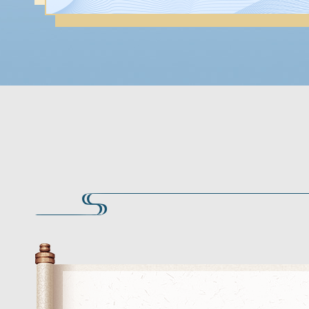
清明时节雨声哗。潮拥渡头沙。翻被梨花冷看，人生苦恋天涯。燕帘莺户，云窗雾阁，酒醒啼鸦。折得一枝杨柳，归来插向谁家。
时霎清明，载花不过西园路。嫩阴绿树。正是春留处。燕子重来，往事东流去。征衫贮。旧寒一缕。泪湿风帘絮。