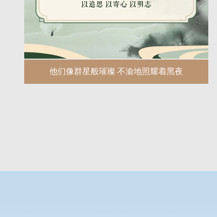
他们像群星般璀璨 不渝地照耀着黑夜