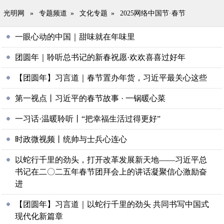
光明网
»
专题频道
»
文化专题
»
2025网络中国节·春节
一眼心动的中国｜甜味就在年味里
团圆年｜聆听总书记的新春祝愿·欢欢喜喜过好年
【团圆年】习言道｜春节置办年货，习近平最关心这些
第一视点丨习近平的春节故事 · 一锅暖心菜
一习话·温暖聆听丨“把幸福生活过得更好”
时政微视频丨统帅与士兵心连心
以蛇行千里的劲头，打开改革发展新天地——习近平总
书记在二〇二五年春节团拜会上的讲话凝聚信心激励奋
进
【团圆年】习言道｜以蛇行千里的劲头 共同书写中国式
现代化新篇章