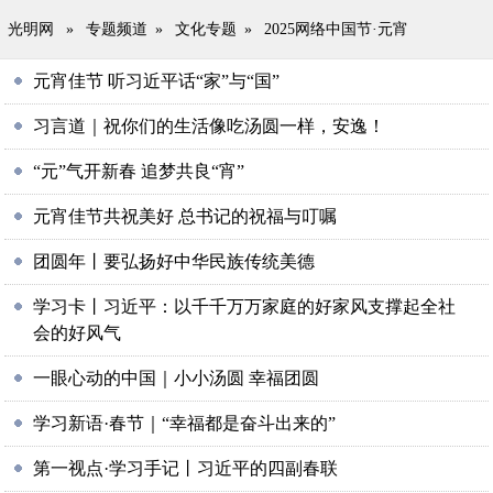
光明网
»
专题频道
»
文化专题
»
2025网络中国节·元宵
元宵佳节 听习近平话“家”与“国”
习言道｜祝你们的生活像吃汤圆一样，安逸！
“元”气开新春 追梦共良“宵”
元宵佳节共祝美好 总书记的祝福与叮嘱
团圆年丨要弘扬好中华民族传统美德
学习卡丨习近平：以千千万万家庭的好家风支撑起全社
会的好风气
一眼心动的中国｜小小汤圆 幸福团圆
学习新语·春节｜“幸福都是奋斗出来的”
第一视点·学习手记丨习近平的四副春联