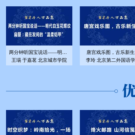
两分钟听国宝说话——明代白玉花蝶纹扁簪：藏在发间的“温柔铠甲”
唐宫戏乐图，古乐新生
王瑒 于嘉茗 北京城市学院
李玲 北京第二外国语