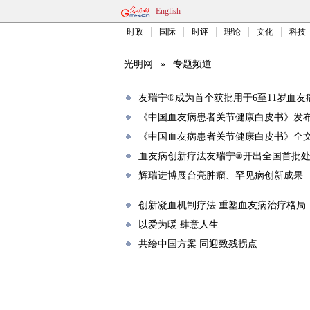
English
时政
国际
时评
理论
文化
科技
光明网
»
专题频道
友瑞宁®成为首个获批用于6至11岁血
《中国血友病患者关节健康白皮书》发
《中国血友病患者关节健康白皮书》全
血友病创新疗法友瑞宁®开出全国首批
辉瑞进博展台亮肿瘤、罕见病创新成果
创新凝血机制疗法 重塑血友病治疗格局
以爱为暖 肆意人生
共绘中国方案 同迎致残拐点