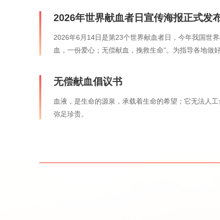
2026年世界献血者日宣传海报正式发
2026年6月14日是第23个世界献血者日，今年我国世
血，一份爱心；无偿献血，挽救生命”。为指导各地做
偿献血者，营造有利于无偿献血健康发展的良好社会氛
[详情]
十字会总会、共青团中央和中央军委后勤保障部卫生局联
无偿献血倡议书
海报。
血液，是生命的源泉，承载着生命的希望；它无法人工
弥足珍贵。
[详情]