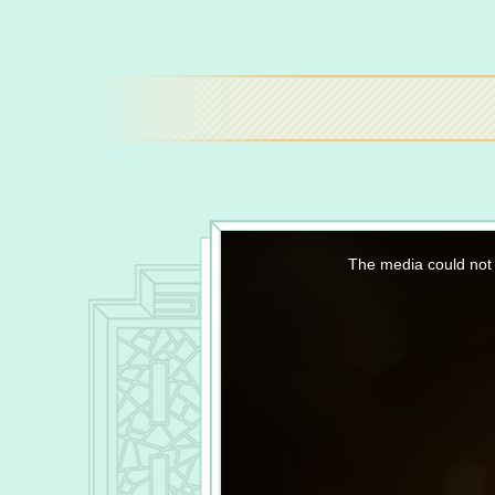
This
is
a
The media could not 
modal
window.