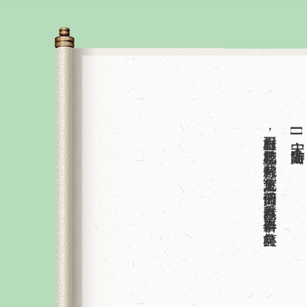
重五山村好，榴花忽已繁。粽包分两髻，艾束著危冠。