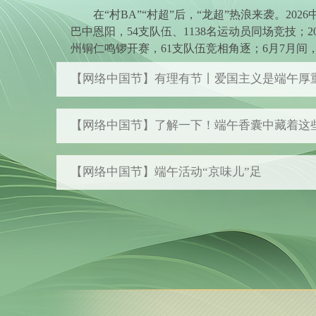
在“村BA”“村超”后，“龙超”热浪来袭。20
巴中恩阳，54支队伍、1138名运动员同场竞技；2
州铜仁鸣锣开赛，61支队伍竞相角逐；6月7月间，
动……龙船飞渡、鼓声轰鸣，端午，从来离不开
【网络中国节】有理有节丨爱国主义是端午厚
【网络中国节】了解一下！端午香囊中藏着这些
【网络中国节】端午活动“京味儿”足
把世界杯包进粽子里！球队定制款咬开全