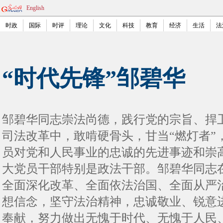
English
时政
国际
时评
理论
文化
科技
教育
经济
生活
法
“时代先锋”邹碧华
邹碧华同志崇法尚德，践行党的宗旨、捍
司法改革中，敢啃硬骨头，甘当“燃灯者”
员对党和人民事业的忠诚的先进事迹和崇
大党员干部特别是政法干部。邹碧华同志
全面深化改革、全面依法治国、全面从严
想信念，坚守法治精神，忠诚敬业、锐意
奉献，努力做出无愧于时代、无愧于人民