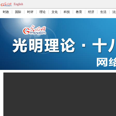
English
时政
国际
时评
理论
文化
科技
教育
经济
生活
法