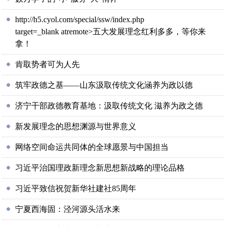
http://h5.cyol.com/special/ssw/index.php
target=_blank atremote>五大发展理念红利多多，等你来
拿！
肯取势者可为人先
筑牢政德之基——山东汲取传统文化涵养为政以德
济宁干部政德教育基地：汲取传统文化 滋养为政之德
新发展理念的思想渊源与世界意义
网络空间命运共同体的全球愿景与中国担当
习近平治国理政新理念新思想新战略的理论品格
习近平致信祝贺新华社建社85周年
宁夏西海固：泾河源头活水来