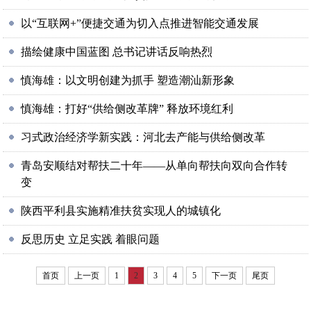
以“互联网+”便捷交通为切入点推进智能交通发展
描绘健康中国蓝图 总书记讲话反响热烈
慎海雄：以文明创建为抓手 塑造潮汕新形象
慎海雄：打好“供给侧改革牌” 释放环境红利
习式政治经济学新实践：河北去产能与供给侧改革
青岛安顺结对帮扶二十年——从单向帮扶向双向合作转
变
陕西平利县实施精准扶贫实现人的城镇化
反思历史 立足实践 着眼问题
首页
上一页
1
2
3
4
5
下一页
尾页