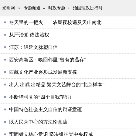
光明网
»
专题频道
»
时政专题
»
治国理政进行时
冬天里的一把火——农民夜校遍及天山南北
从严治党 依法治权
江苏：绵延文脉塑自信
西安高新区：唤回邻里“曾有的温存”
西藏文化产业逐步成发展新支撑
出人 出戏 出精品 繁荣文艺舞台的“北京样本”
不断增强党的“四个自我”能力
中国特色社会主义自信的辩证意蕴
以人民为中心的方法论意蕴
牢固树立核心意识 坚决维护党中央权威