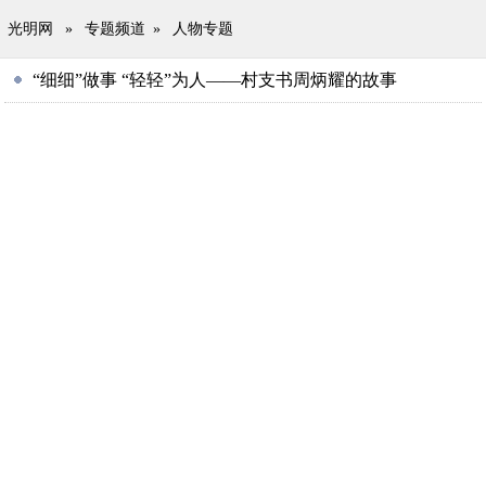
光明网
»
专题频道
»
人物专题
“细细”做事 “轻轻”为人——村支书周炳耀的故事