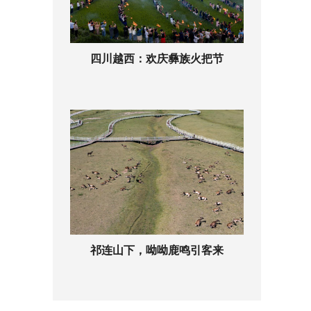
四川越西：欢庆彝族火把节
祁连山下，呦呦鹿鸣引客来