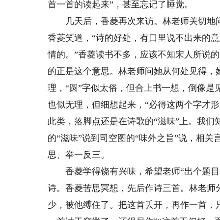
首一首的读起来”，甚至忘记了睡觉。
几天后，香菱再次来访。林老师关切地问“
香菱笑道，“诗的好处，有口里说不出来的
情的。”香菱读书不多，应该不知宋人所说的
的正是这个意思。林老师问她从何处见得，她
理，“圆”字似太俗，但合上书一想，倒像是见
也似无理，但细想起来，“必得这两个字才
此类，落脚点还是在诗歌的“滋味”上。我们
的“滋味”说到司空图的“味外之旨”说，相
思、举一反三。
香菱学得饶有兴味，希望老师“出个题目，
诗。香菱苦思冥想，先后作诗三首。林老师
少，被他缚住了。把这首丢开，再作一首，