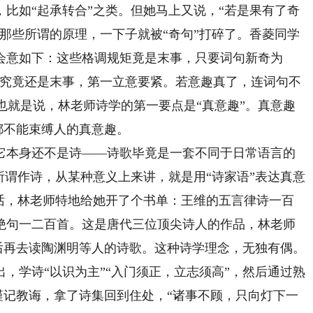
如“起承转合”之类。但她马上又说，“若是果有了奇
那些所谓的原理，一下子就被“奇句”打碎了。香菱同学
会意如下：这些格调规矩竟是末事，只要词句新奇为
句究竟还是末事，第一立意要紧。若意趣真了，连词句不
”也就是说，林老师诗学的第一要点是“真意趣”。真意趣
，都不能束缚人的真意趣。
本身还不是诗——诗歌毕竟是一套不同于日常语言的
所谓作诗，从某种意义上来讲，就是用“诗家语”表达真意
说话，林老师特地给她开了个书单：王维的五言律诗一百
绝句一二百首。这是唐代三位顶尖诗人的作品，林老师
然后再去读陶渊明等人的诗歌。这种诗学理念，无独有偶。
，学诗“以识为主”“入门须正，立志须高”，然后通过熟
学谨记教诲，拿了诗集回到住处，“诸事不顾，只向灯下一