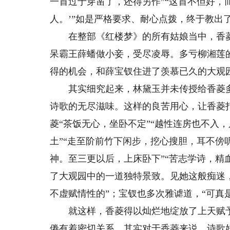
一首过于穿凿了，还得另作”“这首不但好，
人。’”如是严格要求、耐心点拨，终于教出
在整部《红楼梦》的所有姑娘当中，香菱
呆霸王薛蟠做小妾，受尽凌辱。多亏柳湘莲
得的机会，和薛宝钗住进了羡慕已久的大观
其实细究起来，林黛玉并未传授给香菱多
诗歌的无尽滋味。这样的良苦用心，让香菱
菱“茶饭无心，坐卧不定”“越性连房也不入
土”“走至阶前竹下闲步，挖心搜胆，耳不傍
神。至三更以后，上床卧下”“苦志学诗，精
了大观园中的一道独特景致。见她这般痴迷，
不虚赋情性的”；宝钗也多次雅谑道，“可真
就这样，香菱得以灿烂地绽放了上天赋予
倦有着密切关系。其实对于香菱来说，诗歌