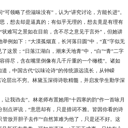
可领略了些滋味没有”，认为“讲究讨论，方能长进”。
意思，想去却是逼真的；有似乎无理的，想去竟是有理有
“状难写之景如在目前，含不尽之意见于言外”，但她讲
举例如下：“大漠孤烟直，长河落日圆”中，“直”字似无
了这景；“日落江湖白，潮来天地青”中，“白”“青”二字
形容得尽，含在嘴里倒像有几千斤重的一个橄榄”。诸如
知道，中国古代“以味论诗”的传统源远流长，从钟嵘
关言论层出不穷。林黛玉深得诗歌精髓，并启发学生勤学深
让我诌去”。林老师布置她用“十四寒的韵”作一首咏月
分别点评说，“意思却有，只是措词不雅。皆因你看的诗
只管放开胆子去作”“自然算难为他了，只是还不好。这