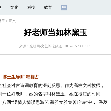
论
文化
科技
教育
黛玉
>
正文
好老师当如林黛玉
来源：
光明网-文艺评论频道
2017-02-23 15:17
博士生导师 程相占
社会对古诗词教育的深刻反思。作为高校文科教师，
到一位好老师，她的名字叫林黛玉。她在很短的时间
八回“滥情人情误思游艺 慕雅女雅集苦吟诗”中，“香菱