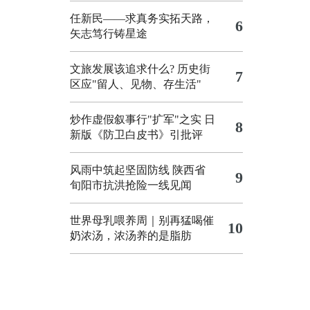
任新民——求真务实拓天路，
6
矢志笃行铸星途
文旅发展该追求什么?
历史街
7
区应"留人、见物、存生活"
炒作虚假叙事行"扩军"之实
日
8
新版《防卫白皮书》引批评
风雨中筑起坚固防线 陕西省
9
旬阳市抗洪抢险一线见闻
世界母乳喂养周｜别再猛喝催
10
奶浓汤，浓汤养的是脂肪