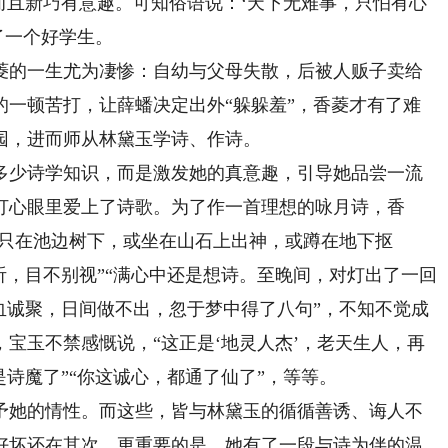
而且新巧有意趣。可知俗语说：‘天下无难事，只怕有心
了一个好学生。
的一生尤为凄惨：自幼与父母失散，后被人贩子卖给
的一顿苦打，让薛蟠决定出外“躲躲羞”，香菱才有了难
园，进而师从林黛玉学诗、作诗。
少诗学知识，而是激发她的真意趣，引导她品尝一流
打心眼里爱上了诗歌。为了作一首理想的咏月诗，香
，只在池边树下，或坐在山石上出神，或蹲在地下抠
听，目不别视”“满心中还是想诗。至晚间，对灯出了一回
血诚聚，日间做不出，忽于梦中得了八句”，不知不觉成
宝玉不禁感慨说，“这正是‘地灵人杰’，老天生人，再
是诗魔了”“你这诚心，都通了仙了”，等等。
她的情性。而这些，皆与林黛玉的循循善诱、诲人不
好坏还在其次，更重要的是，她有了一段与诗为伴的温