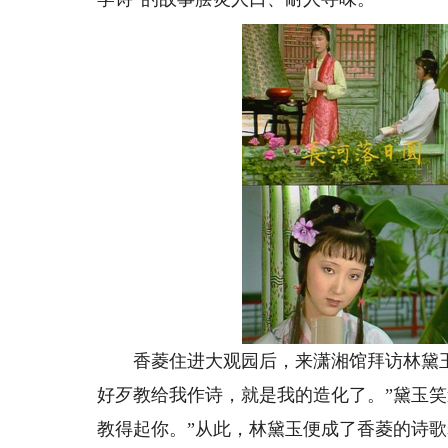
香菱住进大观园后，来潇湘馆拜访林黛玉
好歹教给我作诗，就是我的造化了。”黛玉
教得起你。”从此，林黛玉便成了香菱的诗