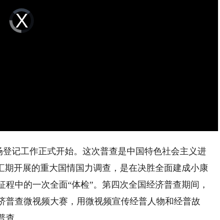
Video
Player
is
loading.
查现场登记工作正式开始。这次普查是中国特色社会主义进
交汇期开展的重大国情国力调查，是在决胜全面建成小康
征程中的一次全面“体检”。第四次全国经济普查期间，
济普查微视频大赛，用微视频宣传经普人物和经普故
普查。