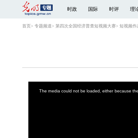
时政
国际
时评
理
首页
>
专题频道
>
第四次全国经济普查短视频大赛
>
短视频作
This
is
a
The media could not be loaded, either because the 
modal
window.