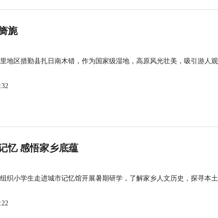
旖旎
里地区措勤县扎日南木错，作为国家级湿地，高原风光壮美，吸引游人观
:32
记忆 感悟家乡底蕴
组织小学生走进城市记忆馆开展暑期研学，了解家乡人文历史，探寻本土
:22