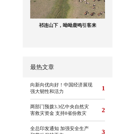
祁连山下，呦呦鹿鸣引客来
最热文章
向新向优向好！中国经济展现
1
强大韧性和活力
两部门预拨3.3亿中央自然灾
2
害救灾资金 支持8省份救灾
全总印发通知 加强安全生产
3