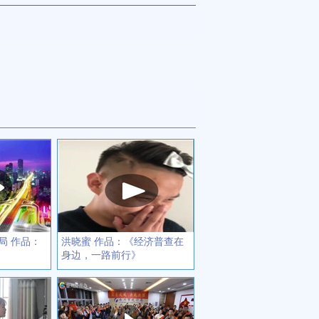
局 作品：
洪晓蜜 作品：《经济普查在
身边，一路前行》