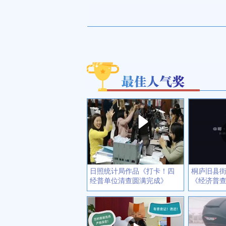
日照统计局作品《打卡！四
桐庐旧县
经普单位清查圆满完成》
《经济普