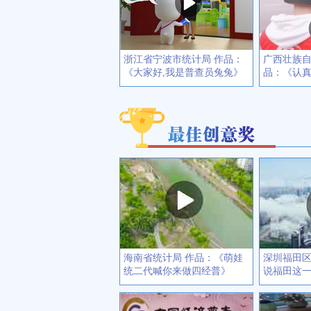
浙江省宁波市统计局 作品：
广西壮族自
《大家好,我是普查员兔兔》
品：《认
海南省统计局 作品：《萌娃
深圳福田
统二代喊你来做四经普》
说福田这