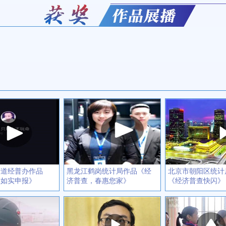
街道经普办作品
黑龙江鹤岗统计局作品《经
北京市朝阳区统计
查如实申报》
济普查，春惠您家》
《经济普查快闪》