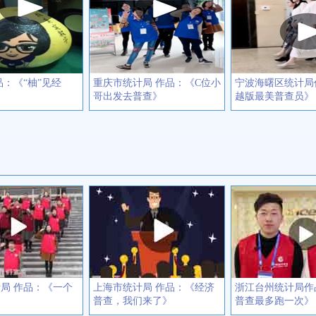
品：《“柚”见经
重庆市统计局 作品：《C位小
宁波海曙区统计局
哥出发去普查》
越版最美普查员》
局 作品：《一个
上海市统计局 作品：《经济
浙江台州统计局作
》
普查，我们来了》
普查最多跑一次》