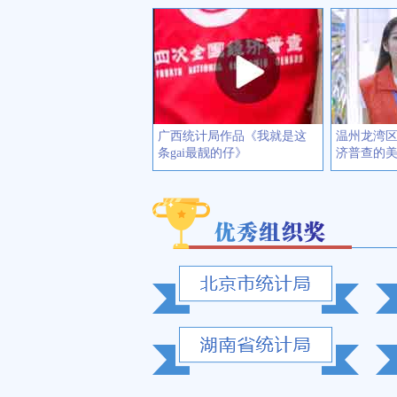
广西统计局作品《我就是这
温州龙湾
条gai最靓的仔》
济普查的