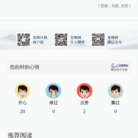
[
责编：刘炼_光明
]
您此时的心情
开心
难过
点赞
飘过
20
0
2
0
推荐阅读