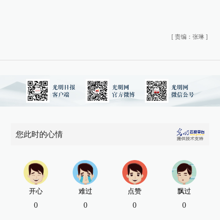
[
责编：张琳
]
您此时的心情
开心
难过
点赞
飘过
0
0
0
0