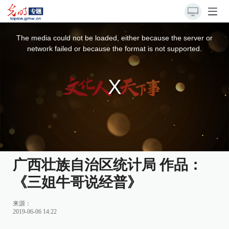
This
is
a
The media could not be loaded, either because the server or
modal
window.
network failed or because the format is not supported.
广西壮族自治区统计局 作品：
《三姐牛哥说经普》
来源：
2019-06-06 14:22