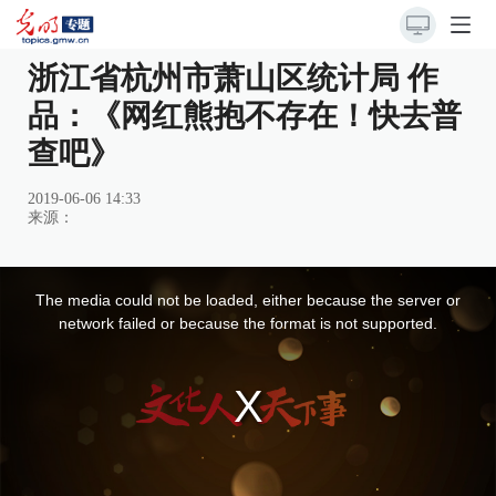
浙江省杭州市萧山区统计局 作
品：《网红熊抱不存在！快去普
查吧》
2019-06-06 14:33
来源：
This
is
a
The media could not be loaded, either because the server or
modal
window.
network failed or because the format is not supported.