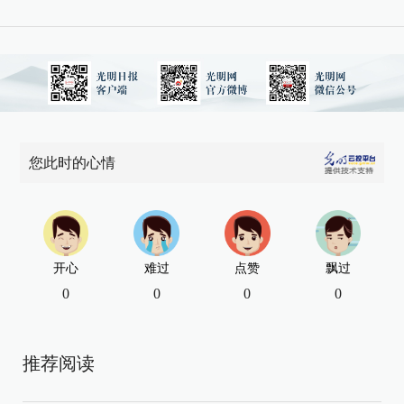
您此时的心情
开心
难过
点赞
飘过
0
0
0
0
推荐阅读