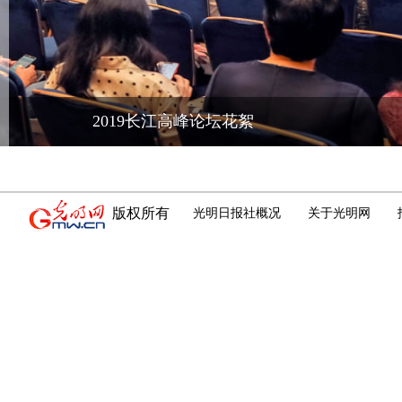
嵇武
艾星子·艾里
201
东部战区总医院，主任医
主任医师，毕业于北京
师，教授，医学博士后，博
医科大学，妇产科专业
士研究生导师，博士后联系
士，擅长妇科微创、无
导师。
疗（HIFU治疗）。
版权所有
光明日报社概况
关于光明网