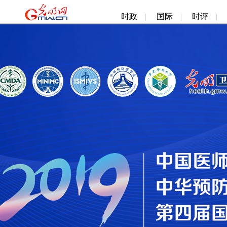
时政
|
国际
|
时评
|