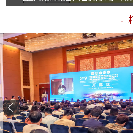
郭清
刘萍
医学博士，石家庄市第一医
主任医师，博士研究生
院副院长、《中华临床杂
师。
志》编委，《实用妇产科杂
志》编委等。