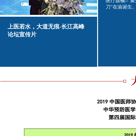
医疗器械--
段华
薛敏
刀"在渝诞生
主任医师，教授，博士研究
医学博士，博士生导师
生导师，首都医科大学附属
级主任医师，妇产科主
北京妇产医院妇科微创中心
教研室主任，中南大学
上医若水，大道无痕-长江高峰
主任。
湘雅名医。
论坛宣传片
中国新闻网
超声引导的聚焦超声消融手术，让肌
瘤凝固性坏死并逐步吸收缩小，适用
于有症状的子宫肌瘤。
陈文直
张炼
重庆医科大学第二临床学院
2007年至今，负责指导
外科学教授、博士生导师；
地区超声消融中心及国内
超声医疗国家工程研究中心
余家聚焦超声消融中心