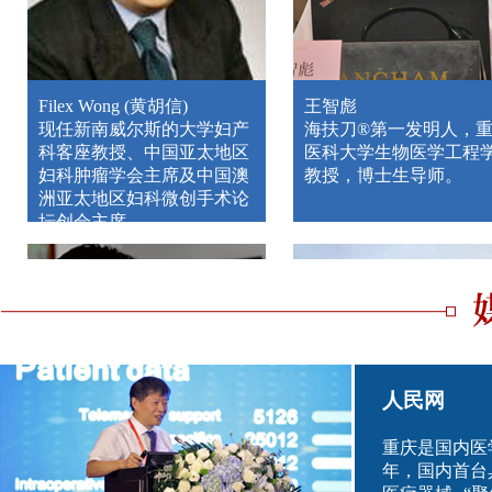
Filex Wong (黄胡信)
王智彪
现任新南威尔斯的大学妇产
海扶刀®第一发明人，
科客座教授、中国亚太地区
医科大学生物医学工程
妇科肿瘤学会主席及中国澳
教授，博士生导师。
洲亚太地区妇科微创手术论
坛创会主席。
人民网
重庆是国内医
年，国内首台