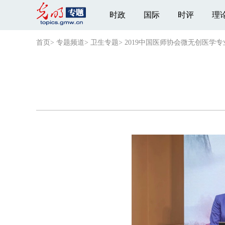
时政
国际
时评
理
首页
>
专题频道
>
卫生专题
>
2019中国医师协会微无创医学