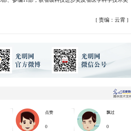
著10部、参编11部；获省级科技进步奖及省医学科学技术奖
[
责编：云霄
]
点赞
飘过
0
0