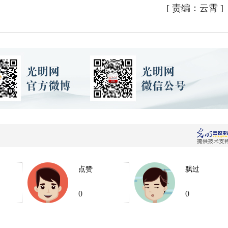
[
责编：云霄
]
点赞
飘过
0
0