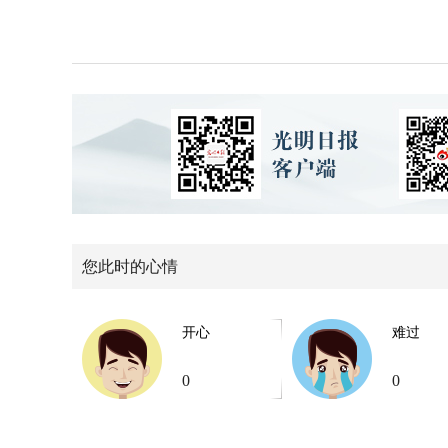
您此时的心情
开心
难过
0
0