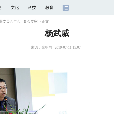
论
文化
科技
教育
专业委员会年会
>
参会专家
>
正文
杨武威
来源：
光明网
2019-07-11 15:07