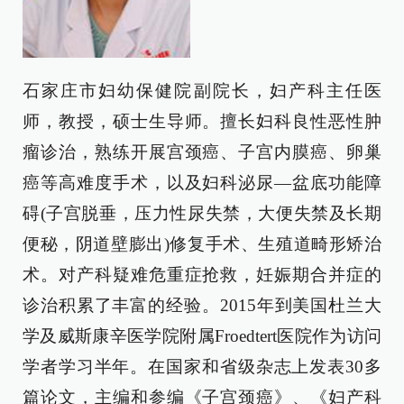
石家庄市妇幼保健院副院长，妇产科主任医
师，教授，硕士生导师。擅长妇科良性恶性肿
瘤诊治，熟练开展宫颈癌、子宫内膜癌、卵巢
癌等高难度手术，以及妇科泌尿—盆底功能障
碍(子宫脱垂，压力性尿失禁，大便失禁及长期
便秘，阴道壁膨出)修复手术、生殖道畸形矫治
术。对产科疑难危重症抢救，妊娠期合并症的
诊治积累了丰富的经验。2015年到美国杜兰大
学及威斯康辛医学院附属Froedtert医院作为访问
学者学习半年。在国家和省级杂志上发表30多
篇论文，主编和参编《子宫颈癌》、《妇产科