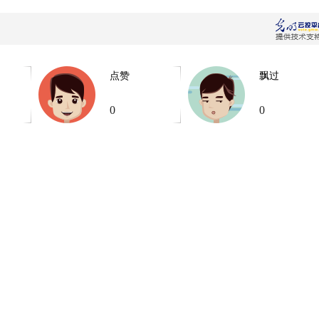
点赞
飘过
0
0