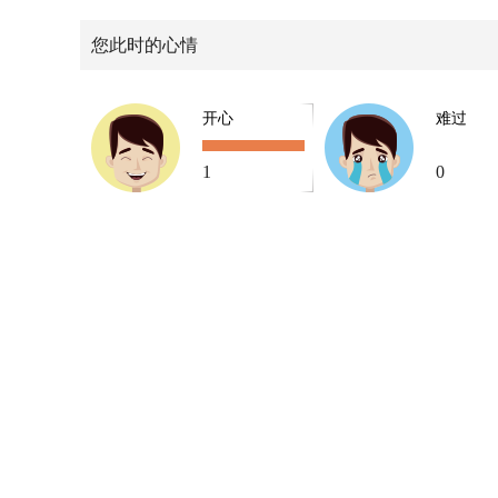
您此时的心情
开心
难过
1
0