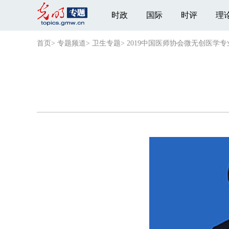
时政
国际
时评
理
首页
>
专题频道
>
卫生专题
>
2019中国医师协会微无创医学