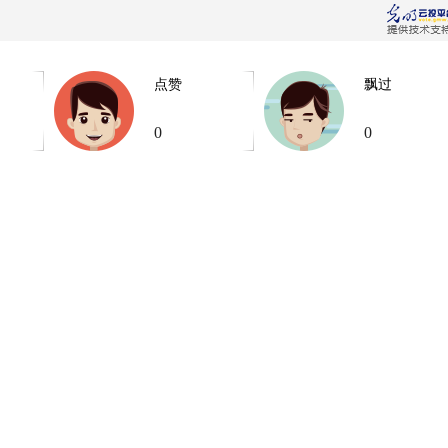
点赞
飘过
0
0