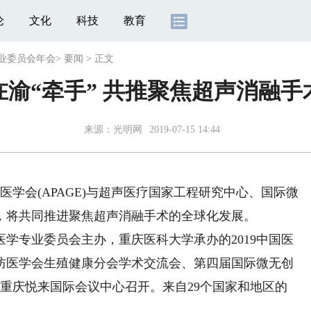
论
文化
科技
教育
专业委员会年会
>
要闻
>
正文
在渝“牵手” 共推聚焦超声消融手
来源：光明网
2019-07-15 14:44
学会(APAGE)与超声医疗国家工程研究中心、国际微
，将共同推进聚焦超声消融手术的全球化发展。
专业委员会主办，重庆医科大学承办的2019中国医
防医学会生殖健康分会学术交流会、第四届国际微无创
日在重庆悦来国际会议中心召开。来自29个国家和地区的