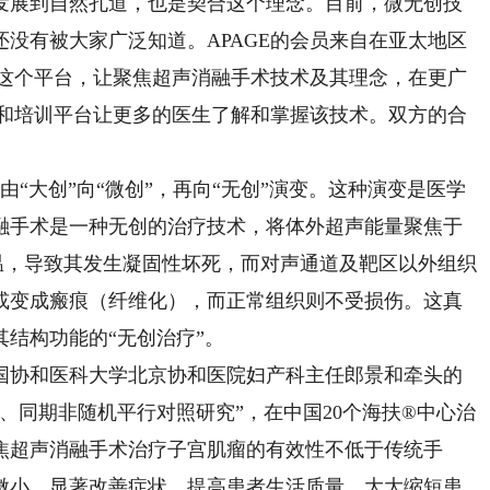
发展到自然孔道，也是契合这个理念。目前，微无创技
没有被大家广泛知道。APAGE的会员来自在亚太地区
GE这个平台，让聚焦超声消融手术技术及其理念，在更广
育和培训平台让更多的医生了解和掌握该技术。双方的合
“大创”向“微创”，再向“无创”演变。这种演变是医学
融手术是一种无创的治疗技术，将体外超声能量聚焦于
的高温，导致其发生凝固性坏死，而对声通道及靶区以外组织
或变成瘢痕（纤维化），而正常组织则不受损伤。这真
结构功能的“无创治疗”。
协和医科大学北京协和医院妇产科主任郎景和牵头的
、同期非随机平行对照研究”，在中国20个海扶®中心治
聚焦超声消融手术治疗子宫肌瘤的有效性不低于传统手
微小，显著改善症状，提高患者生活质量，大大缩短患