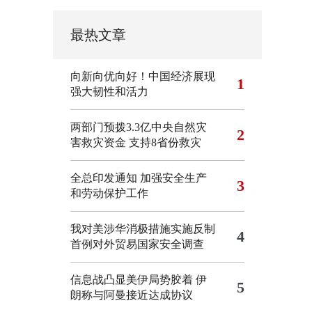
最热文章
向新向优向好！中国经济展现
1
强大韧性和活力
两部门预拨3.3亿中央自然灾
2
害救灾资金 支持8省份救灾
全总印发通知 加强安全生产
3
和劳动保护工作
我对美涉华消极措施实施反制
4
首例对外贸易国家安全调查
信息战凸显美伊局势胶着
伊
5
朗称与阿曼接近达成协议