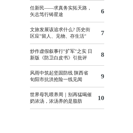
任新民——求真务实拓天路，
6
矢志笃行铸星途
文旅发展该追求什么?
历史街
7
区应"留人、见物、存生活"
炒作虚假叙事行"扩军"之实
日
8
新版《防卫白皮书》引批评
风雨中筑起坚固防线 陕西省
9
旬阳市抗洪抢险一线见闻
世界母乳喂养周｜别再猛喝催
10
奶浓汤，浓汤养的是脂肪