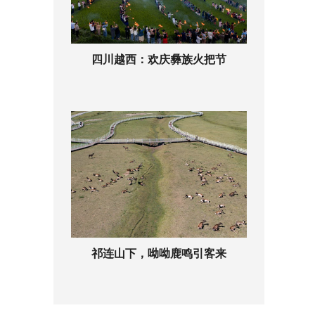
四川越西：欢庆彝族火把节
祁连山下，呦呦鹿鸣引客来