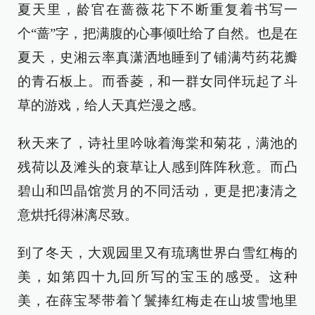
夏天里，龄官在蔷薇花下不断重复着书写一
个“蔷”字，把满腹的心事倾吐给了自然。也是在
夏天，史湘云率真潇洒地睡到了铺满芍药花瓣
的青石板上。而香菱，和一群女同伴玩起了斗
草的游戏，给人天真烂漫之感。
秋天来了，诗社里吟咏着海棠和菊花，满池的
残荷以及滩头的衰草让人感到阵阵秋意。而凸
碧山和凹晶馆赏月的不同活动，更是把凄清之
意烘托得淋漓尽致。
到了冬天，大观园里又有琉璃世界白雪红梅的
美，如第四十九回所写的宝玉的感受。这种
美，在薛宝琴带着丫鬟捧红梅走在山坡雪地里