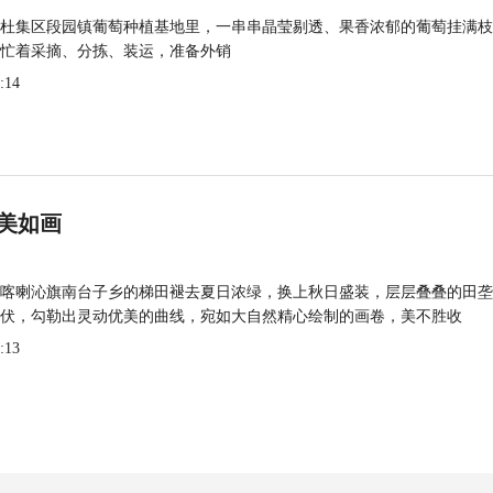
杜集区段园镇葡萄种植基地里，一串串晶莹剔透、果香浓郁的葡萄挂满枝
忙着采摘、分拣、装运，准备外销
:14
美如画
喀喇沁旗南台子乡的梯田褪去夏日浓绿，换上秋日盛装，层层叠叠的田垄
伏，勾勒出灵动优美的曲线，宛如大自然精心绘制的画卷，美不胜收
:13