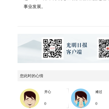
事业发展。
您此时的心情
开心
难过
0
0