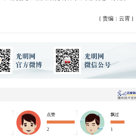
[
责编：云霄
]
点赞
飘过
2
1