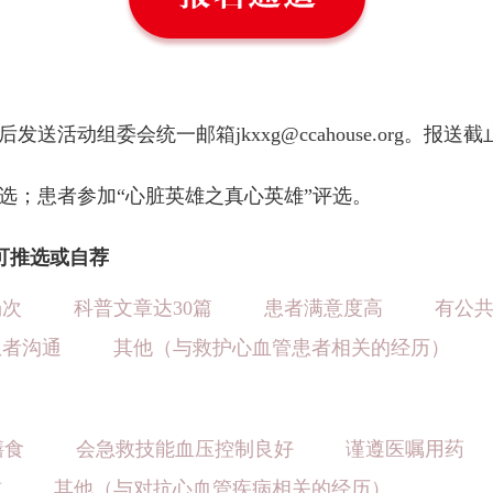
动组委会统一邮箱jkxxg@ccahouse.org。报送截止日期
评选；患者参加“心脏英雄之真心英雄”评选。
可推选或自荐
场次
科普文章达30篇
患者满意度高
有公
患者沟通
其他（与救护心血管患者相关的经历）
膳食
会急救技能血压控制良好
谨遵医嘱用药
惯
其他（与对抗心血管疾病相关的经历）