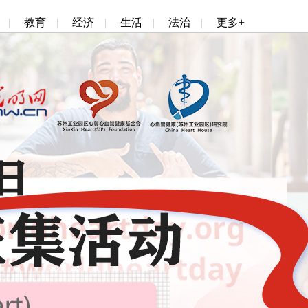
|
教育
|
经济
|
生活
|
法治
|
更多+