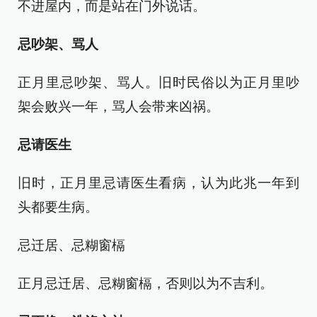
不进屋内，而是站在门外说话。
忌吵架、骂人
正月里忌吵架、骂人。旧时民俗以为正月里吵
架会败兴一年，骂人会带来凶祸。
忌请医生
旧时，正月里忌请医生看病，认为此兆一年到
头都要生病。
忌迁居、忌糊窗槅
正月忌迁居、忌糊窗槅，否则以为不吉利。