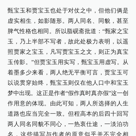
甄宝玉和贾宝玉也处于对仗之中，但他们俩是
虚实相生，如影随形。两人同名、同貌，甚至
脾气性格也相同。所以脂砚斋批道：“甄家之宝
玉，乃上半部不写者，故此处极力表明，以遥
照贾家之宝玉，凡写贾宝玉之文，则正为真宝
玉传影。”但贾宝玉用实写，甄宝玉用虚写。从
着墨多少来看，两人绝无平衡可言，贾宝玉可
以说贯穿始终，甄宝玉则仅在他人口中和宝玉
梦中出现。这正是作者“假作真时真亦假”这一创
作用意的体现。由此可知，两人所选择的人生
道路也应当完全一致。但程高本的后四十回写
两人同名同貌不同心，一热衷仕途，一淡泊功
名，这些描写与作者的原意似乎并不完全相