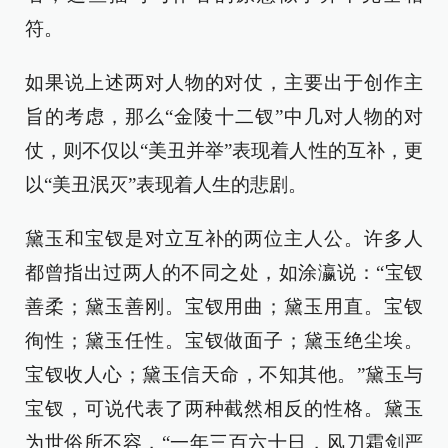
符。
如果说上述两对人物的对仗，主要出于创作主
旨的考虑，那么“金陵十二钗”中几对人物的对
仗，则不仅以“美丑并举”表现着人性的互补，更
以“美丑泯灭”表现着人生的悲剧。
黛玉和宝钗是对立互补的两位主人公。许多人
都曾指出过两人的不同之处，如涂瀛说：“宝钗
善柔；黛玉善刚。宝钗用曲；黛玉用直。宝钗
徇性；黛玉任性。宝钗做面子；黛玉绝尘埃。
宝钗收人心；黛玉信天命，不知其他。”黛玉与
宝钗，可说代表了两种截然相反的性格。黛玉
为世俗所不容，“一年三百六十日，风刀霜剑严