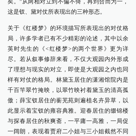
矣。”从两相对立到不偏不倚，再到合而为一，
这是钗、黛对仗所表现出的三种形态。
关于《红楼梦》的环境描写所表现出的对仗格
局，许多学者已有不少精彩的论述，其中以余
英时先生的《<红楼梦>的两个世界》更为详
尽。若从叙事修辞来看，不仅大观园内外形成
了理想与现实的对立，即使是大观园之内也同
样有对仗的格局。林黛玉居住的潇湘馆院内是
千百竿翠竹掩映，以翠竹映衬着黛玉的清高孤
傲；薛宝钗居住的蘅芜苑则遍植名卉异草，以
此显示着宝钗的雍容典雅。迎春居住的缀锦楼
与探春居住的秋爽斋，一平庸一高雅，一局促
一阔朗，表现着贾府二小姐与三小姐截然不同