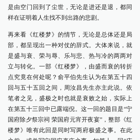
是由空门回到了尘世，无论是进还是退，都同
样在证明着人生找不到出路的悲剧。
再来看《红楼梦》的情节，无论是总体还是局
部，都呈现出一种对仗的辞式。大体来说，就
是盛与衰、荣与辱、乐与悲、热与冷的两两对
立与转化。一部《红楼梦》，由盛而衰的转折
点究竟在何处呢？俞平伯先生认为在第五十四
回与五十五回之间，周汝昌先生亦主此说。依
笔者之见，盛极之时也就是衰败之始，实际上
在第五十三回中已露端倪。这一回的题目是“宁
国府除夕祭宗祠 荣国府元宵开夜宴”，整部《红
楼梦》唯有此回是同时写两府极盛之事。在此