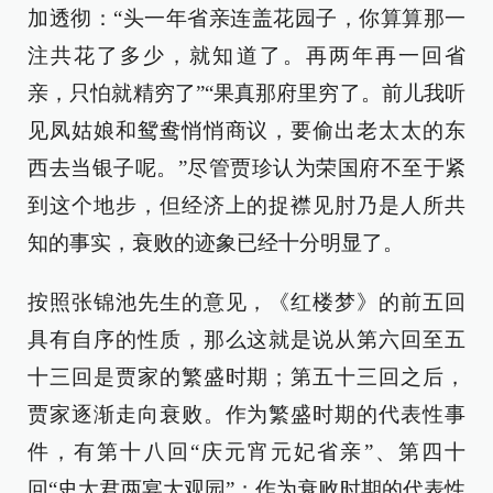
加透彻：“头一年省亲连盖花园子，你算算那一
注共花了多少，就知道了。再两年再一回省
亲，只怕就精穷了”“果真那府里穷了。前儿我听
见凤姑娘和鸳鸯悄悄商议，要偷出老太太的东
西去当银子呢。”尽管贾珍认为荣国府不至于紧
到这个地步，但经济上的捉襟见肘乃是人所共
知的事实，衰败的迹象已经十分明显了。
按照张锦池先生的意见，《红楼梦》的前五回
具有自序的性质，那么这就是说从第六回至五
十三回是贾家的繁盛时期；第五十三回之后，
贾家逐渐走向衰败。作为繁盛时期的代表性事
件，有第十八回“庆元宵元妃省亲”、第四十
回“史太君两宴大观园”；作为衰败时期的代表性