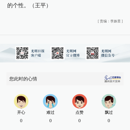
的个性。（王平）
[
责编：李姝昱
]
您此时的心情
开心
难过
点赞
飘过
0
0
0
0