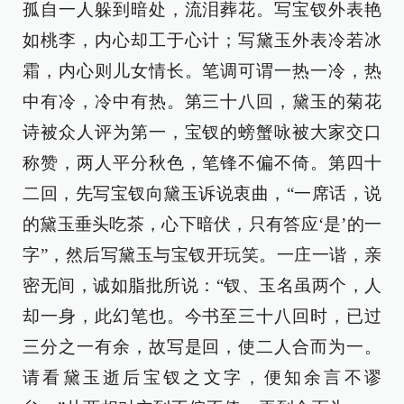
孤自一人躲到暗处，流泪葬花。写宝钗外表艳
如桃李，内心却工于心计；写黛玉外表冷若冰
霜，内心则儿女情长。笔调可谓一热一冷，热
中有冷，冷中有热。第三十八回，黛玉的菊花
诗被众人评为第一，宝钗的螃蟹咏被大家交口
称赞，两人平分秋色，笔锋不偏不倚。第四十
二回，先写宝钗向黛玉诉说衷曲，“一席话，说
的黛玉垂头吃茶，心下暗伏，只有答应‘是’的一
字”，然后写黛玉与宝钗开玩笑。一庄一谐，亲
密无间，诚如脂批所说：“钗、玉名虽两个，人
却一身，此幻笔也。今书至三十八回时，已过
三分之一有余，故写是回，使二人合而为一。
请看黛玉逝后宝钗之文字，便知余言不谬