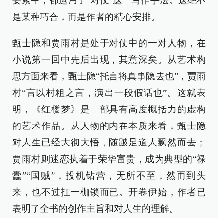
要素中，都运用了“对仗”这一写作手法。这绝不
是某种巧合，而是作者的精心安排。
甄士隐和贾雨村是处于对仗中的一对人物，在
小说第一回中先后出现，其意深矣。从艺术构
思方面来看，甄士隐“托言将真事隐去也”，贾雨
村“言以村粗之言，演出一段假话也”。这就表
明，《红楼梦》是一部具有高度概括力的虚构
的艺术作品。从人物的内在本质来看，甄士隐
对人生已经大彻大悟，随跛足道人飘然而去；
贾雨村则迷恋执着于荣华富贵，成为典型的“禄
蠹”“国贼”，投机钻营，无所不至，然而到头
来，也不过扛一枷锁而已。开卷伊始，作者已
表明了全书的创作主旨和对人生的理解。