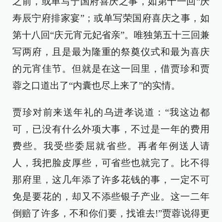
之前，或单写宁国府喜庆之事，如第十一回“庆
寿辰宁府排家宴”；或单写荣国府喜庆之事，如
第十八回“庆元宵元妃省亲”。唯独第五十三回兼
写两府，且是最为隆重的祭奠仪式和最为喜庆
的元宵佳节。但就是在这一回里，借贾珍和贾
蓉之口道出了“内囊也尽上来了”的实情。
贾珍对前来送年礼的乌进孝说道：“我这边都
可，已没有什么外项大事，不过是一年的费用
费些。我受些委屈就省些。再者年例送人请
人，我把脸皮厚些，可省些也就完了。比不得
那府里，这几年添了许多花钱的事，一定不可
免是要花的，却又不添些银子产业。这一二年
倒赔了许多，不和你们要，找谁去!”贾蓉说得更