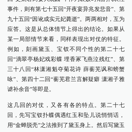
事件，则有第七十五回“开夜宴异兆发悲音”、第
九十五回“因讹成实元妃薨逝”。两两相对，互为
应答。这是从总体情节上得出的结论。如果从
某一局部情节来看，同样表现出对仗的特征。
例如，刻画黛玉、宝钗不同个性的第二十七
回“滴翠亭杨妃戏彩蝶 埋香冢飞燕泣残红”、第
三十八回“林潇湘魁夺菊花诗 薛蘅芜讽和螃蟹
咏”、第四十二回“蘅芜君兰言解疑癖 潇湘子雅
谑补余音”等即是。
这几回的对仗，又各有各的特点。第二十七
回，先写宝钗扑蝶偶遇红玉和坠儿说悄悄话，
用“金蝉脱壳”之法推到了黛玉身上。然后写黛玉