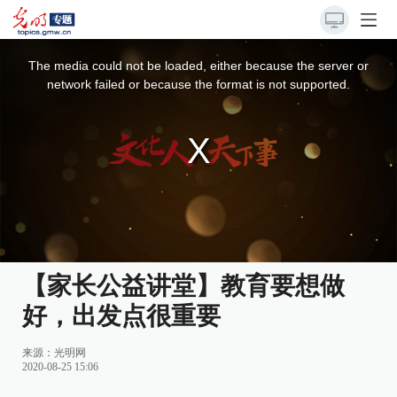
This
is
a
The media could not be loaded, either because the server or
modal
window.
network failed or because the format is not supported.
【家长公益讲堂】教育要想做
好，出发点很重要
来源：
光明网
2020-08-25 15:06