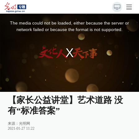
This
is
a
The media could not be loaded, either because the server or
modal
window.
network failed or because the format is not supported.
【家长公益讲堂】艺术道路 没
有“标准答案”
来源：
光明网
2021-01-27 11:22