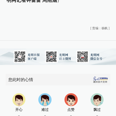
明网记者钟蕾蕾 周雨涵
）
[
责编：杨帆
]
您此时的心情
开心
难过
点赞
飘过