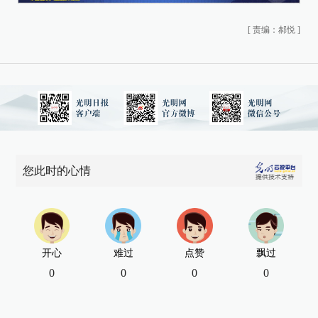
[
责编：郝悦
]
您此时的心情
开心
难过
点赞
飘过
0
0
0
0