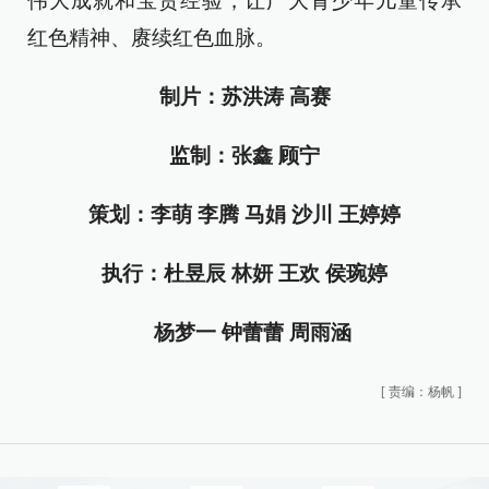
伟大成就和宝贵经验，让广大青少年儿童传承
红色精神、赓续红色血脉。
制片：苏洪涛 高赛
监制：张鑫 顾宁
策划：李萌 李腾 马娟 沙川 王婷婷
执行：杜昱辰 林妍 王欢 侯琬婷
杨梦一 钟蕾蕾 周雨涵
[
责编：杨帆
]