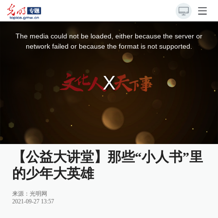
This
is
a
The media could not be loaded, either because the server or
modal
window.
network failed or because the format is not supported.
【公益大讲堂】那些“小人书”里
的少年大英雄
来源：
光明网
2021-09-27 13:57