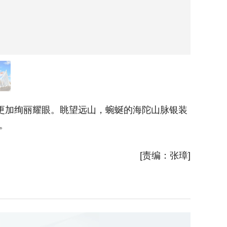
得更加绚丽耀眼。眺望远山，蜿蜒的海陀山脉银装
。
[责编：张璋]