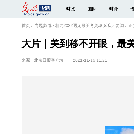
时政
国际
时评
首页
>
专题频道
>
相约2022遇见最美冬奥城 延庆
>
要闻
>
正
大片｜美到移不开眼，最美
来源：
北京日报客户端
2021-11-16 11:21