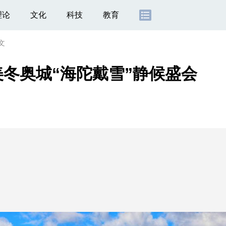
理论
文化
科技
教育
文
冬奥城“海陀戴雪”静候盛会