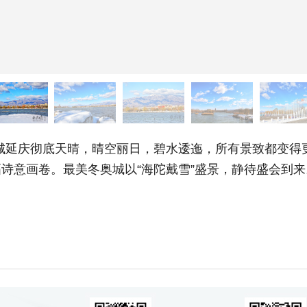
冬奥城延庆彻底天晴，晴空丽日，碧水逶迤，所有景致都变
诗意画卷。最美冬奥城以“海陀戴雪”盛景，静待盛会到来