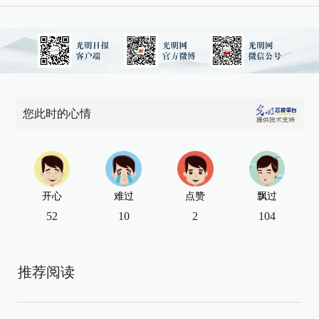
您此时的心情
开心
难过
点赞
飘过
52
10
2
104
推荐阅读