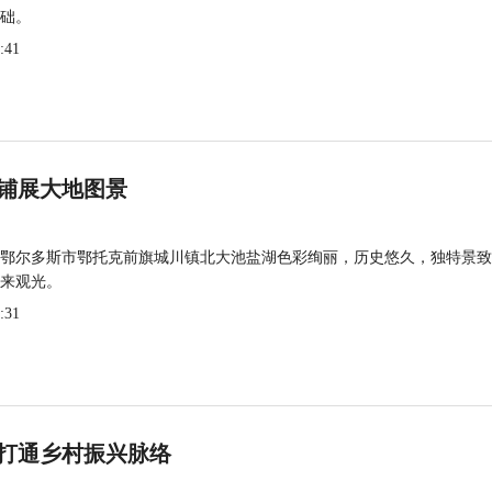
础。
:41
铺展大地图景
鄂尔多斯市鄂托克前旗城川镇北大池盐湖色彩绚丽，历史悠久，独特景致
来观光。
:31
打通乡村振兴脉络