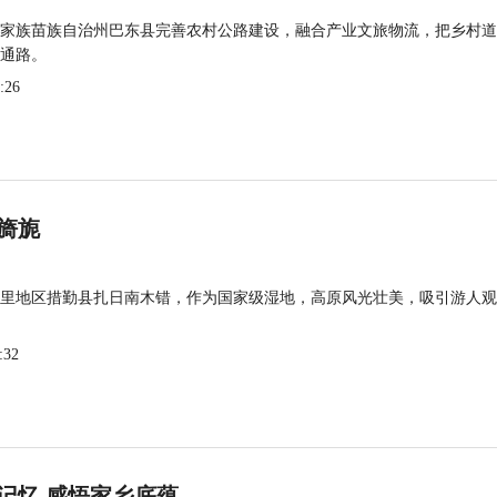
家族苗族自治州巴东县完善农村公路建设，融合产业文旅物流，把乡村道
通路。
:26
旖旎
里地区措勤县扎日南木错，作为国家级湿地，高原风光壮美，吸引游人观
:32
记忆 感悟家乡底蕴