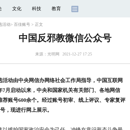
论
文化
科技
教育
选活动
>
百佳账号
>
正文
中国反邪教微信公众号
来源：
光明网
2021-12-27 17:25
活动由中央网信办网络社会工作局指导，中国互联网
1年7月启动以来，中央和国家机关有关部门、各地网信
荐账号600余个。经过账号初审、线上评议、专家复评
账号，现进行网上展示。
以维护国家政治安全为己任，冲锋在意识形态斗争最