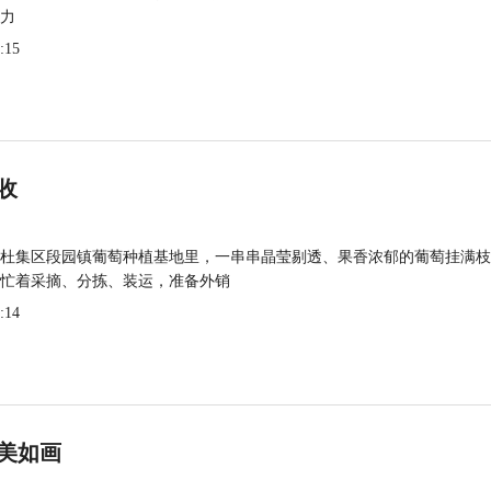
力
:15
收
杜集区段园镇葡萄种植基地里，一串串晶莹剔透、果香浓郁的葡萄挂满枝
忙着采摘、分拣、装运，准备外销
:14
美如画