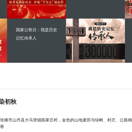
国家公祭日：我是历史
记忆传承人
染初秋
张掖市山丹县大马营镇陈家庄村，金色的山地麦田与绿树、村庄、公路相
卷