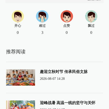
开心
难过
点赞
飘过
0
3
0
0
推荐阅读
趣迎立秋时节 传承民俗文脉
2026-08-07 14:28
迎峰战暑 高温一线的坚守与关怀