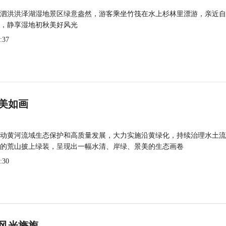
泗洪洪泽湖湿地景区绿意盎然，游客乘坐竹筏在水上杉林里漂游，亲近自
，静享湿地初秋美好风光
:37
美如画
动黄河流域生态保护和高质量发展，大力实施沿黄绿化，持续治理水土流
的荒山披上绿装，呈现出一幅水清、岸绿、景美的生态画卷
:30
风光旖旎