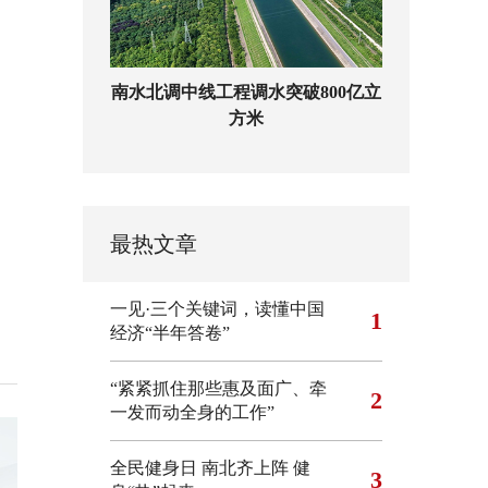
南水北调中线工程调水突破800亿立
方米
最热文章
一见·三个关键词，读懂中国
1
经济“半年答卷”
“紧紧抓住那些惠及面广、牵
2
一发而动全身的工作”
全民健身日 南北齐上阵 健
3