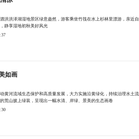
泗洪洪泽湖湿地景区绿意盎然，游客乘坐竹筏在水上杉林里漂游，亲近自
，静享湿地初秋美好风光
:37
美如画
动黄河流域生态保护和高质量发展，大力实施沿黄绿化，持续治理水土流
的荒山披上绿装，呈现出一幅水清、岸绿、景美的生态画卷
:30