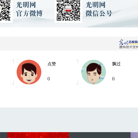
点赞
飘过
0
0