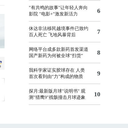
"有共鸣的故事"让年轻人奔向
6
影院
"电影+"激发新活力
休达非法移民越境事件已致约
7
百人死亡
飞地风暴背后
网络平台成多款新药首发渠道
8
国产新药为何被全球"扫货"
我科学家证实胶球存在 人类
9
首次看到由“力”构成的物质
探月:最新版月球"说明书"
观
10
测"猎鹰9"残骸撞击月球迹象