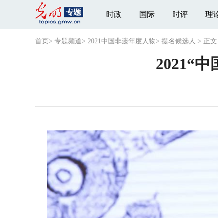
时政
国际
时评
理
首页
>
专题频道
>
2021中国非遗年度人物
>
提名候选人
>
正文
2021