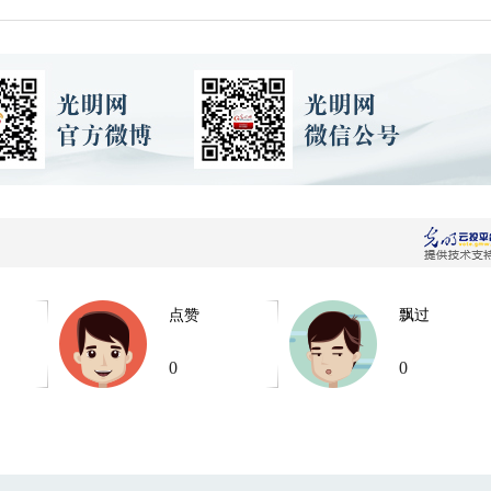
点赞
飘过
0
0