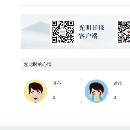
您此时的心情
开心
难过
0
0