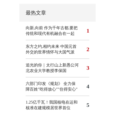
最热文章
向新,向前
作为千年古都,要把
1
传统和现代有机融合在一起
东方之约,相约未来 中国元首
2
外交的世界情怀与大国气派
追光的你｜太行山上新愚公河
3
北农业大学教授李保国
六部门印发《规划》 全力保
4
障百姓"吃得放心""住得安心"
1.25亿千瓦！我国核电在运和
5
核准在建规模居世界首位