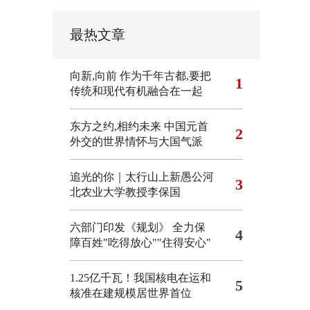
最热文章
向新,向前
作为千年古都,要把
1
传统和现代有机融合在一起
东方之约,相约未来 中国元首
2
外交的世界情怀与大国气派
追光的你｜太行山上新愚公河
3
北农业大学教授李保国
六部门印发《规划》 全力保
4
障百姓"吃得放心""住得安心"
1.25亿千瓦！我国核电在运和
5
核准在建规模居世界首位