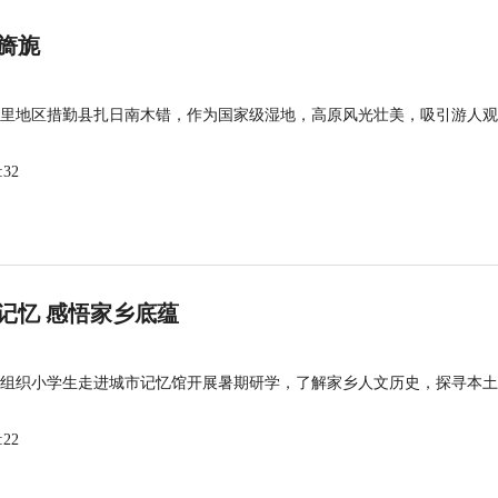
旖旎
里地区措勤县扎日南木错，作为国家级湿地，高原风光壮美，吸引游人观
:32
记忆 感悟家乡底蕴
组织小学生走进城市记忆馆开展暑期研学，了解家乡人文历史，探寻本土
:22