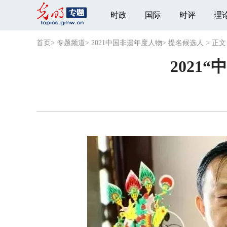
时政
国际
时评
理
首页
>
专题频道
>
2021中国非遗年度人物
>
提名候选人
>
正文
2021