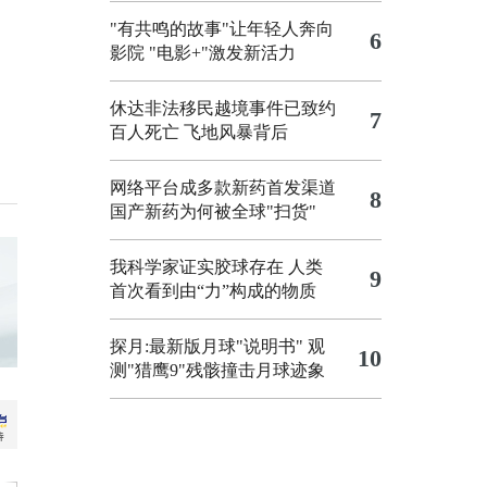
"有共鸣的故事"让年轻人奔向
6
影院
"电影+"激发新活力
休达非法移民越境事件已致约
7
百人死亡
飞地风暴背后
网络平台成多款新药首发渠道
8
国产新药为何被全球"扫货"
我科学家证实胶球存在 人类
9
首次看到由“力”构成的物质
探月:最新版月球"说明书"
观
10
测"猎鹰9"残骸撞击月球迹象