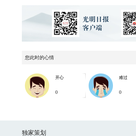
您此时的心情
开心
难过
0
0
独家策划