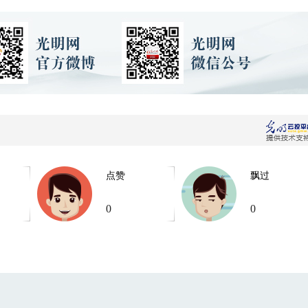
点赞
飘过
0
0