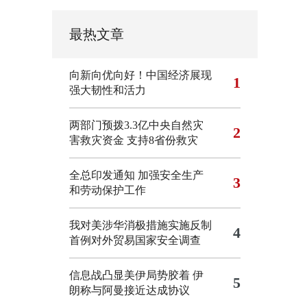
最热文章
向新向优向好！中国经济展现
1
强大韧性和活力
两部门预拨3.3亿中央自然灾
2
害救灾资金 支持8省份救灾
全总印发通知 加强安全生产
3
和劳动保护工作
我对美涉华消极措施实施反制
4
首例对外贸易国家安全调查
信息战凸显美伊局势胶着
伊
5
朗称与阿曼接近达成协议