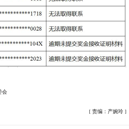
委会
[
责编：产婉玲
]