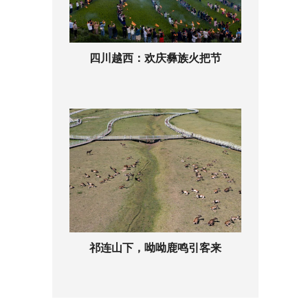
四川越西：欢庆彝族火把节
祁连山下，呦呦鹿鸣引客来