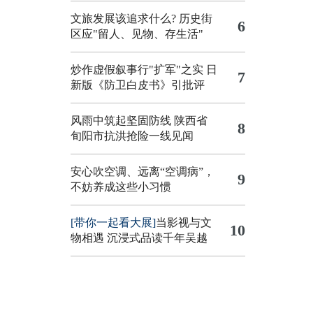
文旅发展该追求什么?
历史街
6
区应"留人、见物、存生活"
炒作虚假叙事行"扩军"之实
日
7
新版《防卫白皮书》引批评
风雨中筑起坚固防线 陕西省
8
旬阳市抗洪抢险一线见闻
安心吹空调、远离“空调病”，
9
不妨养成这些小习惯
[带你一起看大展]
当影视与文
10
物相遇 沉浸式品读千年吴越