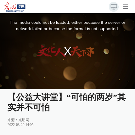
This
is
a
The media could not be loaded, either because the server or
modal
window.
network failed or because the format is not supported.
【公益大讲堂】“可怕的两岁”其
实并不可怕
来源：
光明网
2022-08-29 14:05