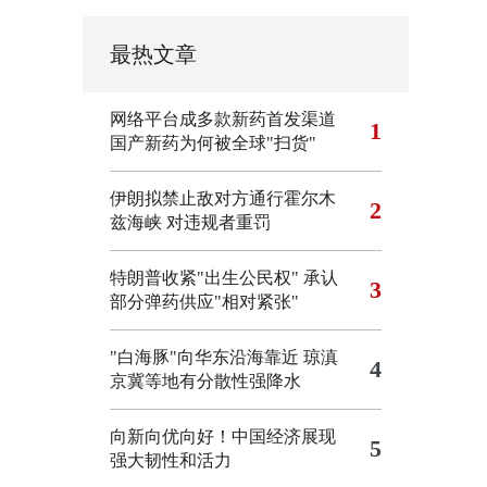
最热文章
网络平台成多款新药首发渠道
1
国产新药为何被全球"扫货"
伊朗拟禁止敌对方通行霍尔木
2
兹海峡 对违规者重罚
特朗普收紧"出生公民权"
承认
3
部分弹药供应"相对紧张"
"白海豚"向华东沿海靠近 琼滇
4
京冀等地有分散性强降水
向新向优向好！中国经济展现
5
强大韧性和活力