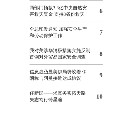
两部门预拨3.3亿中央自然灾
6
害救灾资金 支持8省份救灾
全总印发通知 加强安全生产
7
和劳动保护工作
我对美涉华消极措施实施反制
8
首例对外贸易国家安全调查
信息战凸显美伊局势胶着
伊
9
朗称与阿曼接近达成协议
任新民——求真务实拓天路，
10
矢志笃行铸星途