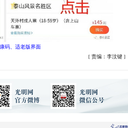
康码、适老版界面
[
责编：李汶键
]