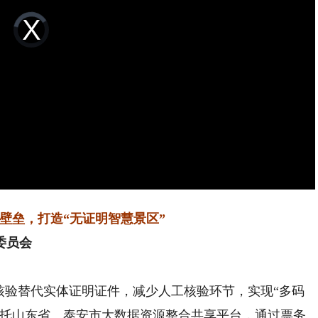
Video
Player
is
loading.
壁垒，打造“无证明智慧景区”
委员会
验替代实体证明证件，减少人工核验环节，实现“多码
依托山东省、泰安市大数据资源整合共享平台，通过票务