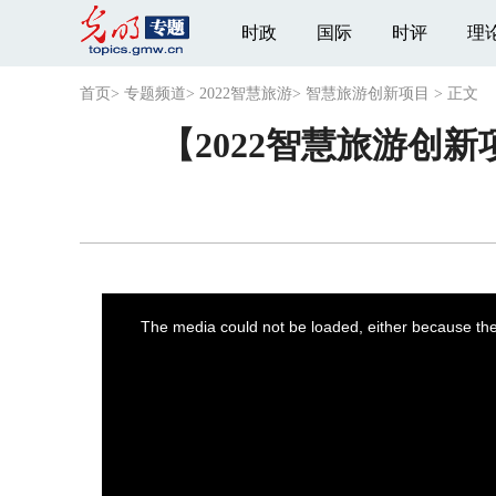
时政
国际
时评
理
首页
>
专题频道
>
2022智慧旅游
>
智慧旅游创新项目
>
正文
【2022智慧旅游创
This
is
a
The media could not be loaded, either because the 
modal
window.